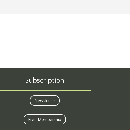
73977 69303
95007 04640
Subscription
Newsletter
Free Membership