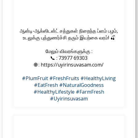
ஆன்டி-ஆக்ஸிடன்ட் சத்துகள் நிறைந்த ப்ளம் பழம்,
உடலுக்கு புத்துணர்ச்சி தரும் இயற்கை வரம்! 🍒
மேலும் விவரங்களுக்கு :
📞 : 73977 69303
🌐 : https://uyirinsuvasam.com/
#PlumFruit
#FreshFruits
#HealthyLiving
#EatFresh
#NaturalGoodness
#HealthyLifestyle
#FarmFresh
#Uyirinsuvasam