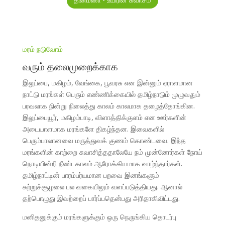
தினமணி - உயிரின் சுவாசம்
மரம் நடுவோம்
வரும் தலைமுறைக்காக
இலுப்பை, மகிழம், வேங்கை, பூவரசு என இன்னும் ஏராளமான
நாட்டு மரங்கள் பெரும் எண்ணிக்கையில் தமிழ்நாடும் முழுவதும்
பரவலாக நின்று நிலைத்து காலம் காலமாக தழைத்தோங்கின.
இலுப்பையூர், மகிழம்பாடி, விளாத்திக்குளம் என ஊர்களின்
அடையாளமாக மரங்களே திகழ்ந்தன. இவைகளில்
பெரும்பாலானவை மருத்துவக் குணம் கொண்டவை. இந்த
மரங்களின் காற்றை சுவாசித்ததாலேயே நம் முன்னோர்கள் நோய்
நொடியின்றி நீண்டகாலம் ஆரோக்கியமாக வாழ்ந்தார்கள்.
தமிழ்நாட்டின் பாரம்பர்யமான பறவை இனங்களும்
சுற்றுச்சூழலை பல வகையிலும் வளப்படுத்தியது. ஆனால்
தற்பொழுது இவற்றைப் பார்ப்பதென்பது அரிதாகிவிட்டது.
மனிதனுக்கும் மரங்களுக்கும் ஒரு நெருங்கிய தொடர்பு