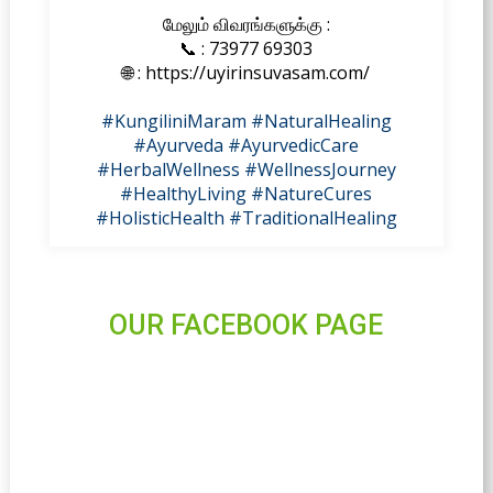
மேலும் விவரங்களுக்கு :
📞 : 73977 69303
🌐 : https://uyirinsuvasam.com/
#KungiliniMaram
#NaturalHealing
#Ayurveda
#AyurvedicCare
#HerbalWellness
#WellnessJourney
#HealthyLiving
#NatureCures
#HolisticHealth
#TraditionalHealing
OUR FACEBOOK PAGE