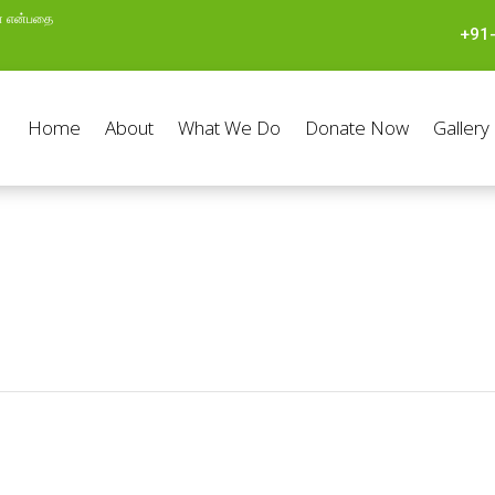
ள் என்பதை
+91
Home
About
What We Do
Donate Now
Gallery
உயிரின் சுவாசம் – செண்பகாபுதூர்