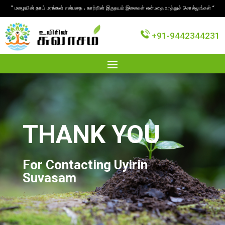
” மழையின் தாய் மரங்கள் என்பதை , காற்றின் இருதயம் இலைகள் என்பதை உரத்துச் சொல்லுங்கள் “
+91-9442344231
THANK YOU
For Contacting Uyirin
Suvasam