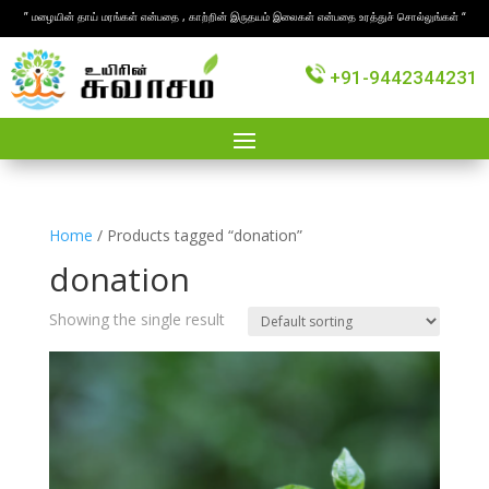
” மழையின் தாய் மரங்கள் என்பதை , காற்றின் இருதயம் இலைகள் என்பதை உரத்துச் சொல்லுங்கள் “
+91-9442344231
Home
/ Products tagged “donation”
donation
Showing the single result